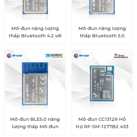
Mô-đun năng lượng
Mô-đun năng lượng
thấp Bluetooth 4.2 với
thấp Bluetooth 5.0
chip Bắc Âu nRF51822
chạy bằng pin với SoC
RF-BM-ND01
Bắc Âu nRF52810 RF-
BM-ND04CI
Mô-đun BLE5.0 năng
Mô-đun CC1312R Hỗ
lượng thấp Mô-đun
trợ RF-SM-1277B2 433
UART nRF52810 mô-
MHz 450 MHz