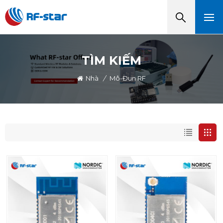
TÌM KIẾM
Nhà
/
Mô-Đun RF