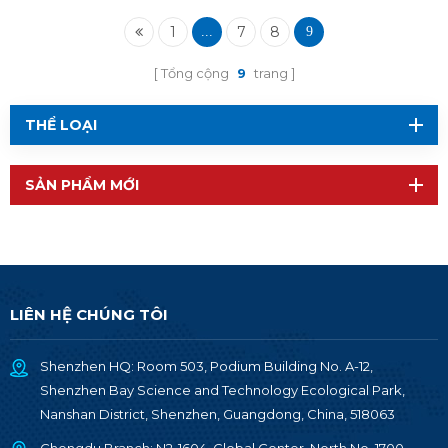
1
7
8
...
9
Tổng cộng
9
trang
THỂ LOẠI
SẢN PHẨM MỚI
LIÊN HỆ CHÚNG TÔI
Shenzhen HQ: Room 503, Podium Building No. A-12,
Shenzhen Bay Science and Technology Ecological Park,
Nanshan District, Shenzhen, Guangdong, China, 518063