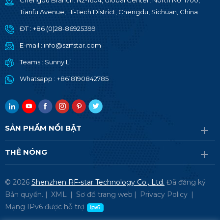
Chengdu Branch: N2-1604, Global Center, North No. 1700,
Tianfu Avenue, Hi-Tech District, Chengdu, Sichuan, China
ĐT :
+86 (0)28-86925399
E-mail :
info@szrfstar.com
Teams :
Sunny Li
Whatsapp :
+8618190842785
SẢN PHẨM NỔI BẬT
THẺ NÓNG
© 2026
Shenzhen RF-star Technology Co., Ltd.
Đã đăng ký
Bản quyền. |
XML
|
Sơ đồ trang web
|
Privacy Policy
|
Mạng IPv6 được hỗ trợ