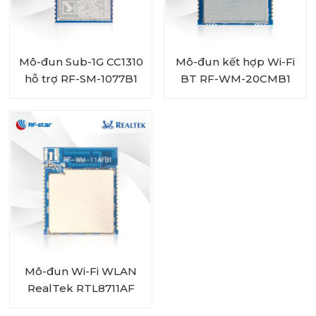
Mô-đun Sub-1G CC1310
Mô-đun kết hợp Wi-Fi
hỗ trợ RF-SM-1077B1
BT RF-WM-20CMB1
868 MHz & 915 MHz
RTL8720CM
Mô-đun Wi-Fi WLAN
RealTek RTL8711AF
RF-WM-11AFB1