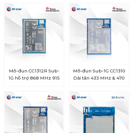
đun RF-BM-ND04C
Mô-đun CC1312R Sub-
Mô-đun Sub-1G CC1310
1G hỗ trợ 868 MHz 915
Dải tần 433 MHz & 470
MHz 920 MHz RF-SM-
MHz RF-SM-1077B2
1277B1