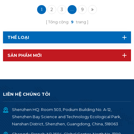
2
3
9
1
...
Tổng cộng
9
trang
THỂ LOẠI
SẢN PHẨM MỚI
LIÊN HỆ CHÚNG TÔI
Shenzhen HQ: Room 503, Podium Building No. A-12,
Shenzhen Bay Science and Technology Ecological Park,
Nanshan District, Shenzhen, Guangdong, China, 518063