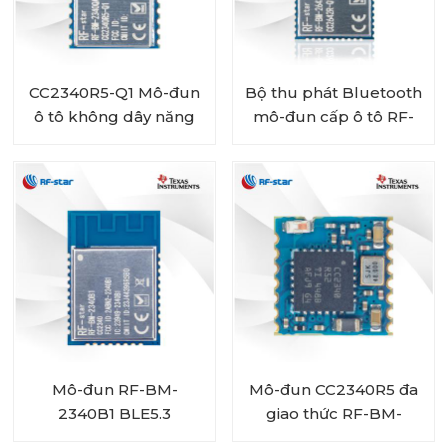
CC2340R5-Q1 Mô-đun
Bộ thu phát Bluetooth
ô tô không dây năng
mô-đun cấp ô tô RF-
lượng thấp Bluetooth
star CC2642R-Q1 cho
RF-BM-2340QB1
xe cộ
Mô-đun RF-BM-
Mô-đun CC2340R5 đa
2340B1 BLE5.3
giao thức RF-BM-
2340C2 với kích thước