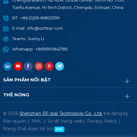
Chengdu Branch: N2-1604, Global Center, North No. 1700,
Tianfu Avenue, Hi-Tech District, Chengdu, Sichuan, China
ĐT :
+86 (0)28-86925399
E-mail :
info@szrfstar.com
Teams :
Sunny Li
Whatsapp :
+8618190842785
SẢN PHẨM NỔI BẬT
THẺ NÓNG
© 2026
Shenzhen RF-star Technology Co., Ltd.
Đã đăng ký
Bản quyền. |
XML
|
Sơ đồ trang web
|
Privacy Policy
|
Mạng IPv6 được hỗ trợ