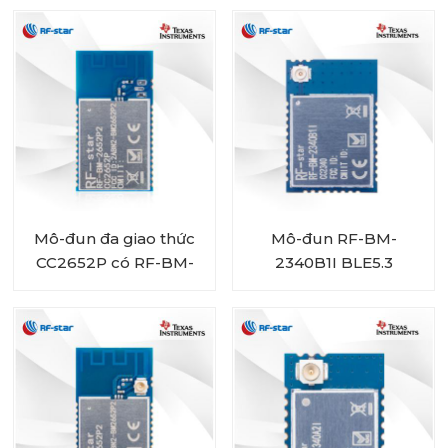
nhỏ
Mô-đun đa giao thức
Mô-đun RF-BM-
CC2652P có RF-BM-
2340B1I BLE5.3
2652P2 tích hợp PA