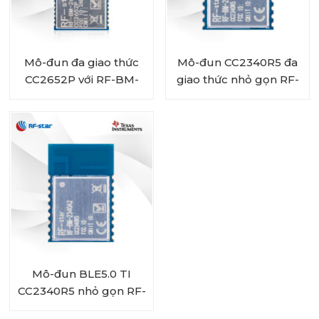
Mô-đun đa giao thức
Mô-đun CC2340R5 đa
CC2652P với RF-BM-
giao thức nhỏ gọn RF-
2652P2I tích hợp PA và
BM-2340A2I với IPEX
IPEX
Mô-đun BLE5.0 TI
CC2340R5 nhỏ gọn RF-
BM-2340A2