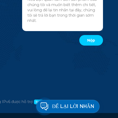
 IPv6 được hỗ trợ
ĐỂ LẠI LỜI NHẮN