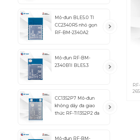
đu
Mô-đun BLE5.0 TI
CC2340R5 nhỏ gọn
RF-BM-2340A2
Mô-đun RF-BM-
2340B1I BLE5.3
RF
265
CC1352P7 Mô-đun
trư
không dây đa giao
đu
thức RF-TI1352P2 đa
t
giao thức Sub-1 GHz
T
và 2,4 GHz
(D
5
Mô-đun RF-BM-