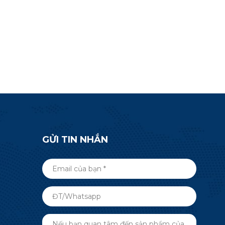
thêm thông
tế, tự động hóa tòa nhà và nhiều
40R5.
ứng dụng RF không dây hơn. Gửi
một cuộc điều tra bây giờ.
GỬI TIN NHẮN