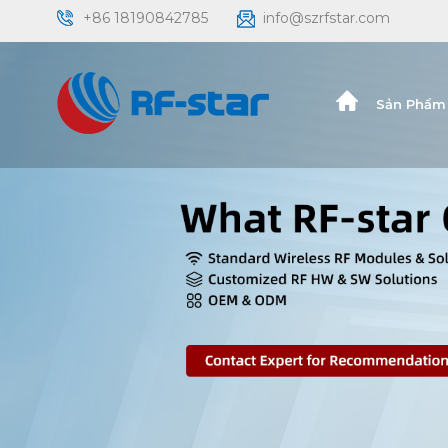
+86 18190842785
info@szrfstar.com
Sản Phẩm 