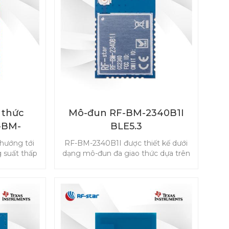
nhau.
 thức
Mô-đun RF-BM-2340B1I
-BM-
BLE5.3
p PA
hướng tới
RF-BM-2340B1I được thiết kế dưới
 suất thấp
dạng mô-đun đa giao thức dựa trên
trên thị
TI CC2340R5 để tiêu thụ điện năng
52P hỗ trợ
thấp với ăng-ten IPEX và 24 GPIO,
y, ZigBee,
hỗ trợ Bluetooth 5.3 Low Energy,
c đối tượng
ZigBee 3.0, SimpleLinkTM TI 15.4-
 IPv6
stack và hệ thống độc quyền.
n, bao gồm
và đa giao