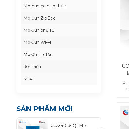
Mô-đun đa giao thức
Mô-đun ZigBee
Mô-đun phụ 1G
Mô-đun Wi-Fi
Mô-đun LoRa
CC
đèn hiệu
khóa
t
RF
d
trê
ch
PEP
SẢN PHẨM MỚI
điệ
nă
t
CC2340R5-Q1 Mô-
c