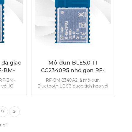
ua Trình
ng (DMM) )
 mô-đun đa
t được sử
 cổng.
đa giao
Mô-đun BLE5.0 TI
F-BM-
CC2340R5 nhỏ gọn RF-
PEX
BM-2340A2
 RF-BM-
RF-BM-2340A2 là mô-đun
với IC
Bluetooth LE 5.3 được tích hợp với
ản đầu nối
MCU CC2340R5 hỗ trợ ZigBee 3.0,
a RF-BM-
SimpleLink TM TI 15.4-stack và hệ
 ngoài khả
thống Độc quyền . Là mô-đun
ể đáp ứng
CC2340Rx mới, hiệu suất cao, mức
9
truyền và
tiêu thụ điện năng cực thấp và kích
hiết bị của
thước nhỏ gọn được hoan nghênh
ang
 hoặc gửi
trong ghi nhãn kệ điện tử (ESL), y