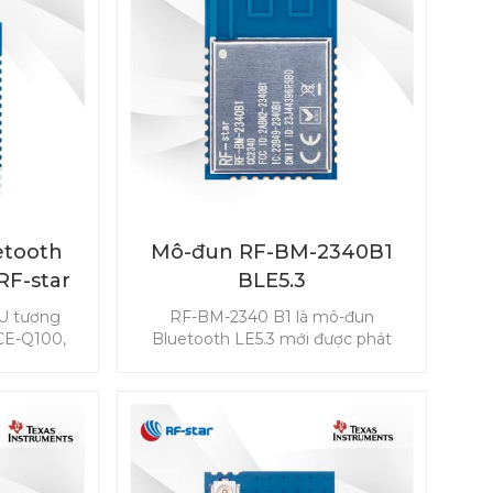
etooth
Mô-đun RF-BM-2340B1
RF-star
BLE5.3
 xe cộ
CU tương
RF-BM-2340 B1 là mô-đun
CE-Q100,
Bluetooth LE5.3 mới được phát
2QB1I có
triển dựa trên TI CC2340R5. Mô-đun
 thấp, độ
CC2340R5 cho phép bạn nhúng
 và độ bền
BLE vào bất kỳ ứng dụng nào một
ô tô, bao
cách dễ dàng và nhanh chóng. Nó
g (PEPS),
cũng hỗ trợ ZigBee 3.0, giúp kết
 (PaaK) và
nối không dây có thể thực hiện
 (BMS).
được trong nhiều tình huống khác