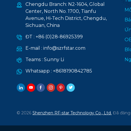
Chengdu Branch: N2-1604, Global
Mô
Center, North No. 1700, Tianfu
Avenue, Hi-Tech District, Chengdu,
Bá
Sichuan, China
Ứn
ĐT :
+86 (0)28-86925399
O
E-mail :
info@szrfstar.com
Bl
Teams :
Sunny Li
Ng
Whatsapp :
+8618190842785
© 2026
Shenzhen RF-star Technology Co., Ltd.
Đã đăng 