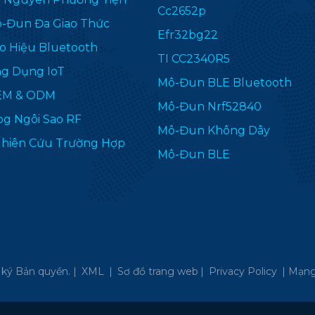
Cc2652p
-Đun Đa Giao Thức
Efr32bg22
o Hiệu Bluetooth
TI CC2340R5
g Dụng IoT
Mô-Đun BLE Bluetooth
EM & ODM
Mô-Đun Nrf52840
og Ngôi Sao RF
Mô-Đun Không Dây
hiên Cứu Trường Hợp
Mô-Đun BLE
ký Bản quyền. |
XML
|
Sơ đồ trang web
|
Privacy Policy
|
Mạng