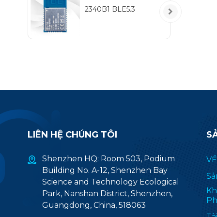
IEE
2340B1 BLE5.3
m
độ
(
ứ
LIÊN HỆ CHÚNG TÔI
S
Shenzhen HQ: Room 503, Podium
VỀ
Building No. A-12, Shenzhen Bay
Sả
Science and Technology Ecological
Kh
Park, Nanshan District, Shenzhen,
Ph
Guangdong, China, 518063
Tà