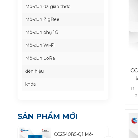
Mô-đun đa giao thức
Mô-đun ZigBee
Mô-đun phụ 1G
Mô-đun Wi-Fi
Mô-đun LoRa
CC
đèn hiệu
khóa
t
RF
d
trê
ch
PEP
SẢN PHẨM MỚI
điệ
nă
t
CC2340R5-Q1 Mô-
c