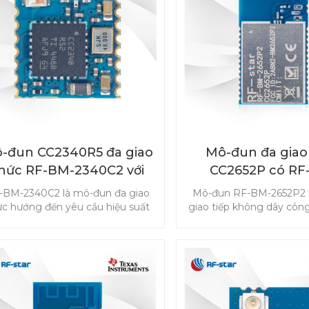
uyến tuyệt vời, đây là một giải
áp ô tô hiệu quả, hiệu suất cao.
-đun CC2340R5 đa giao
Mô-đun đa giao
hức RF-BM-2340C2 với
CC2652P có RF
kích thước nhỏ
2652P2 tích hợ
-BM-2340C2 là mô-đun đa giao
Mô-đun RF-BM-2652P2 
ức hướng đến yêu cầu hiệu suất
giao tiếp không dây công
o của các sản phẩm IoT, không
và cảm biến tiên tiến 
ỉ hỗ trợ Bluetooth Low Energy
trường IoT. Mô-đun CC26
à còn cả hệ thống độc quyền
Bluetooth 5.1 Low Energ
igBee 3.0 và 2.4GHz. Mô-đun
Thread IEEE 802.15.4, cá
340R5 với kích thước nhỏ được
thông minh hỗ trợ
hiết kế để đáp ứng nhu cầu của
(6LoWPAN) và độc quyề
t loạt các ứng dụng. Chọn mô-
TI 15.4-Stack (2,4 GHz) 