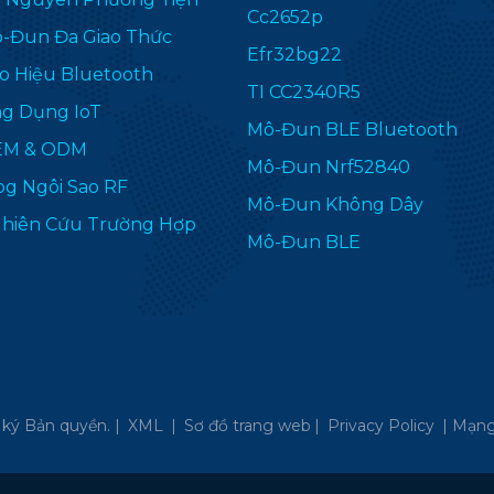
Cc2652p
-Đun Đa Giao Thức
Efr32bg22
o Hiệu Bluetooth
TI CC2340R5
g Dụng IoT
Mô-Đun BLE Bluetooth
EM & ODM
Mô-Đun Nrf52840
og Ngôi Sao RF
Mô-Đun Không Dây
hiên Cứu Trường Hợp
Mô-Đun BLE
ký Bản quyền. |
XML
|
Sơ đồ trang web
|
Privacy Policy
|
Mạng