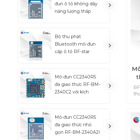
đun ô tô không dây
t
năng lượng thấp
ph
Bluetooth RF-BM-
2340QB1
Bộ thu phát
Bluetooth mô-đun
cấp ô tô RF-star
CC2642R-Q1 cho xe
cộ
Mô
t
Mô-đun CC2340R5
đa giao thức RF-BM-
RF
2340C2 với kích
th
thước nhỏ
ca
ch
m
Mô-đun CC2340R5
Z
đa giao thức nhỏ
CC2
t
gọn RF-BM-2340A2I
mộ
với IPEX