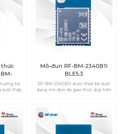
nhau.
 thức
Mô-đun RF-BM-2340B1I
-BM-
BLE5.3
p PA
hướng tới
RF-BM-2340B1I được thiết kế dưới
 suất thấp
dạng mô-đun đa giao thức dựa trên
trên thị
TI CC2340R5 để tiêu thụ điện năng
52P hỗ trợ
thấp với ăng-ten IPEX và 24 GPIO,
y, ZigBee,
hỗ trợ Bluetooth 5.3 Low Energy,
c đối tượng
ZigBee 3.0, SimpleLinkTM TI 15.4-
 IPv6
stack và hệ thống độc quyền.
n, bao gồm
và đa giao