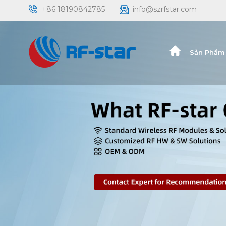
+86 18190842785
info@szrfstar.com
Sản Phẩm 