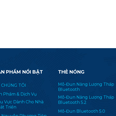
E 802.15.4, các đối tượng thông
email yêu cầu để biết 
inh hỗ trợ IPv6 (6LoWPAN) và
tin về mô-đun CC23
c quyền, bao gồm TI 15.4-Stack
2.4) GHz). RF-BM-2652P2I được
ng dụng rộng rãi trong ZHA và
Zigbee2MQTT.
ẢN PHẨM NỔI BẬT
THẺ NÓNG
Mô-Đun Năng Lượng Thấp
 CHÚNG TÔI
Bluetooth
n Phẩm & Dịch Vụ
Mô-Đun Năng Lượng Thấp
u Vực Dành Cho Nhà
Bluetooth 5.2
át Triển
Mô-Đun Bluetooth 5.0
i Nguyên Phương Tiện