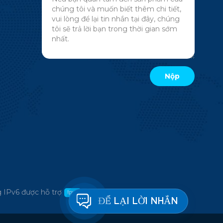
 IPv6 được hỗ trợ
ĐỂ LẠI LỜI NHẮN