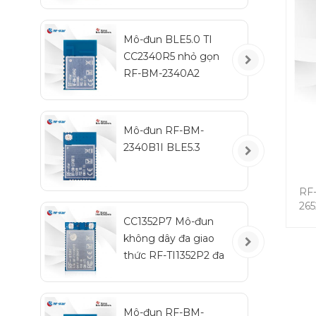
đu
Mô-đun BLE5.0 TI
CC2340R5 nhỏ gọn
RF-BM-2340A2
Mô-đun RF-BM-
2340B1I BLE5.3
RF
265
CC1352P7 Mô-đun
trư
không dây đa giao
đu
thức RF-TI1352P2 đa
t
giao thức Sub-1 GHz
T
và 2,4 GHz
(D
5
Mô-đun RF-BM-