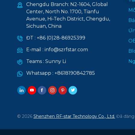
Chengdu Branch: N2-1604, Global
Mô
Center, North No. 1700, Tianfu
Avenue, Hi-Tech District, Chengdu,
Bá
Sichuan, China
Ứn
ĐT :
+86 (0)28-86925399
O
E-mail :
info@szrfstar.com
Bl
Teams :
Sunny Li
Ng
Whatsapp :
+8618190842785
© 2026
Shenzhen RF-star Technology Co., Ltd.
Đã đăng 