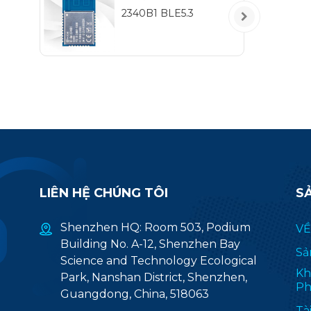
IEE
2340B1 BLE5.3
m
độ
(
ứ
LIÊN HỆ CHÚNG TÔI
S
Shenzhen HQ: Room 503, Podium
VỀ
Building No. A-12, Shenzhen Bay
Sả
Science and Technology Ecological
Kh
Park, Nanshan District, Shenzhen,
Ph
Guangdong, China, 518063
Tà