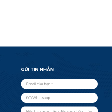
thêm thông
tế, tự động hóa tòa nhà và nhiều
40R5.
ứng dụng RF không dây hơn. Gửi
một cuộc điều tra bây giờ.
GỬI TIN NHẮN