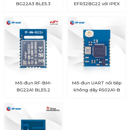
BG22A3 BLE5.3
EFR32BG22 với IPEX
EFR32BG22
RF-BM-BG22A1I
Mô-đun RF-BM-
Mô-đun UART nối tiếp
BG22A1 BLE5.2
không dây RS02A1-B
EFR32BG22
Chip BLE5.0
RSBRS02ABRI