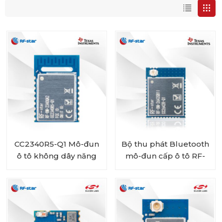
CC2340R5-Q1 Mô-đun
Bộ thu phát Bluetooth
ô tô không dây năng
mô-đun cấp ô tô RF-
lượng thấp Bluetooth
star CC2642R-Q1 cho
RF-BM-2340QB1
xe cộ