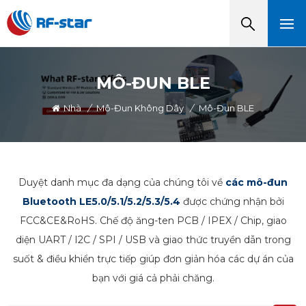
MÔ-ĐUN BLE
Nhà
/
Mô-Đun Không Dây
/
Mô-Đun BLE
Duyệt danh mục đa dạng của chúng tôi về
các mô-đun
Bluetooth LE5.0/5.1/5.2/5.3/5.4
được chứng nhận bởi
FCC&CE&RoHS. Chế độ ăng-ten PCB / IPEX / Chip, giao
diện UART / I2C / SPI / USB và giao thức truyền dẫn trong
suốt & điều khiển trực tiếp giúp đơn giản hóa các dự án của
bạn với giá cả phải chăng.