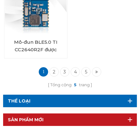
Mô-đun BLE5.0 TI
CC2640R2F được
chứng nhận RF-BM-
4044B2
2
3
4
5
1
Tổng cộng
5
trang
THỂ LOẠI
SẢN PHẨM MỚI