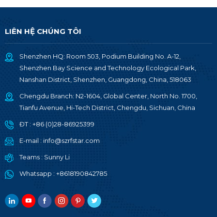
LIÊN HỆ CHÚNG TÔI
Shenzhen HQ: Room 503, Podium Building No. A-12,
Shenzhen Bay Science and Technology Ecological Park,
Nanshan District, Shenzhen, Guangdong, China, 518063
Chengdu Branch: N2-1604, Global Center, North No. 1700,
Tianfu Avenue, Hi-Tech District, Chengdu, Sichuan, China
ĐT :
+86 (0)28-86925399
E-mail :
info@szrfstar.com
Teams :
Sunny Li
Whatsapp :
+8618190842785