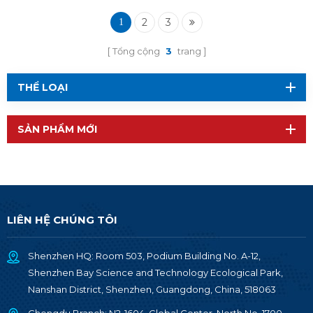
nRF52832 RF-BM-
ND08 của Bắc Âu
2
3
1
Tổng cộng
3
trang
THỂ LOẠI
SẢN PHẨM MỚI
LIÊN HỆ CHÚNG TÔI
Shenzhen HQ: Room 503, Podium Building No. A-12,
Shenzhen Bay Science and Technology Ecological Park,
Nanshan District, Shenzhen, Guangdong, China, 518063