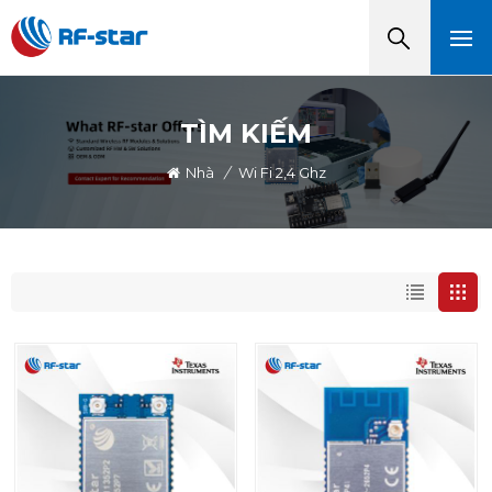
TÌM KIẾM
Nhà
/
Wi Fi 2,4 Ghz