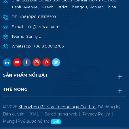
Chengdu Branch: N2-1604, Global Center, North No. 1700,
Tianfu Avenue, Hi-Tech District, Chengdu, Sichuan, China
ĐT :
+86 (0)28-86925399
E-mail :
info@szrfstar.com
Teams :
Sunny Li
Whatsapp :
+8618190842785
SẢN PHẨM NỔI BẬT
THẺ NÓNG
© 2026
Shenzhen RF-star Technology Co., Ltd.
Đã đăng ký
Bản quyền. |
XML
|
Sơ đồ trang web
|
Privacy Policy
|
Mạng IPv6 được hỗ trợ