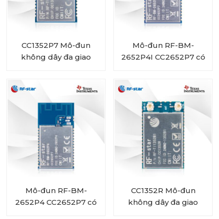
CC1352P7 Mô-đun
Mô-đun RF-BM-
không dây đa giao
2652P4I CC2652P7 có
thức RF-TI1352P2 đa
tích hợp PA và đầu nối
giao thức Sub-1 GHz và
IPEX
2,4 GHz
Mô-đun RF-BM-
CC1352R Mô-đun
2652P4 CC2652P7 có
không dây đa giao
tích hợp PA
thức RF-TI1352B1 đa