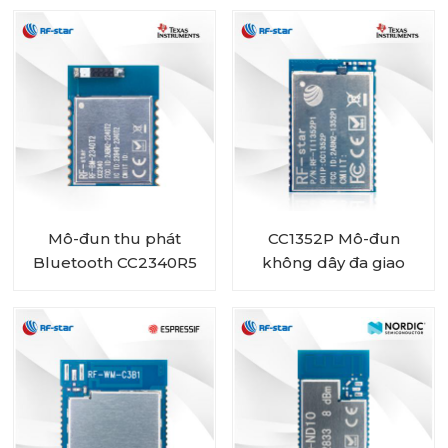
giao thức Sub-1 GHz và
2,4 GHz
Mô-đun thu phát
CC1352P Mô-đun
Bluetooth CC2340R5
không dây đa giao
công suất thấp RF-
thức và đa băng tần
BM-2340T2 với ăng-
Sub-1 GHz và 2,4 GHz
ten chip
RF-TI1352P1