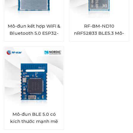
Mô-đun kết hợp WiFi &
RF-BM-ND10
Bluetooth 5.0 ESP32-
nRF52833 BLE5.3 Mô-
C3 2,4 GHz công suất
đun đa giao thức chủ
thấp RF-WM-ESP32B1
đề ZigBee
Mô-đun BLE 5.0 có
kích thước mạnh mẽ
Dựa trên BLE SoC