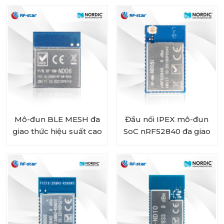
EFR32MG24
Sub-1 GHz và 2,4 GHz
RF-TI1352P1
Mô-đun BLE MESH đa
Đầu nối IPEX mô-đun
giao thức hiệu suất cao
SoC nRF52840 đa giao
với chip nRF52840 RF-
thức Bắc Âu RF-BM-
BM-ND06
ND05I