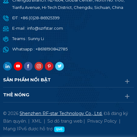
Chengdu Branch: N2-1604, Global Center, North No. 1700,
Tianfu Avenue, Hi-Tech District, Chengdu, Sichuan, China
ĐT :
+86 (0)28-86925399
E-mail :
info@szrfstar.com
Teams :
Sunny Li
Whatsapp :
+8618190842785
SẢN PHẨM NỔI BẬT
THẺ NÓNG
© 2026
Shenzhen RF-star Technology Co., Ltd.
Đã đăng ký
Bản quyền. |
XML
|
Sơ đồ trang web
|
Privacy Policy
|
Mạng IPv6 được hỗ trợ