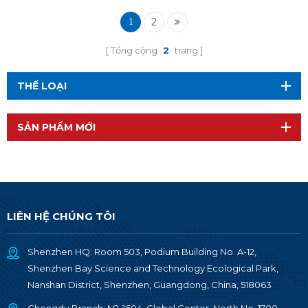
nRF52832 RF-BM-
ND08 của Bắc Âu
2
1
Tổng cộng
2
trang
THỂ LOẠI
SẢN PHẨM MỚI
LIÊN HỆ CHÚNG TÔI
Shenzhen HQ: Room 503, Podium Building No. A-12,
Shenzhen Bay Science and Technology Ecological Park,
Nanshan District, Shenzhen, Guangdong, China, 518063