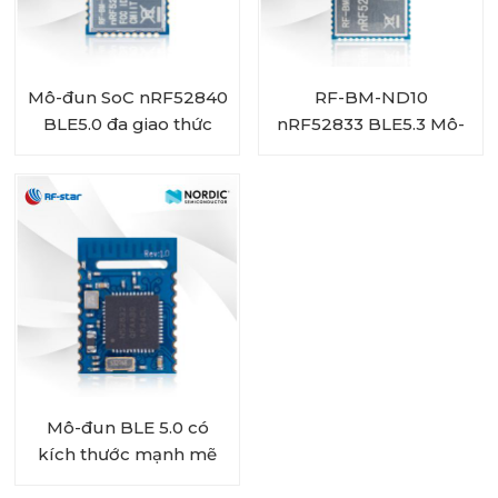
Mô-đun SoC nRF52840
RF-BM-ND10
BLE5.0 đa giao thức
nRF52833 BLE5.3 Mô-
Bắc Âu RF-BM-ND05
đun đa giao thức chủ
đề ZigBee
Mô-đun BLE 5.0 có
kích thước mạnh mẽ
Dựa trên BLE SoC