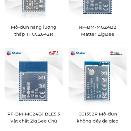
Mô-đun năng lượng
RF-BM-MG24B2
thấp TI CC2642R
Matter ZigBee
Bluetooth 5.1 mới nhất
OpenThread Mô-đun
RF-BM-2642B1
đa giao thức BLE
EFR32MG24
RF-BM-MG24B1 BLE5.3
CC1352P Mô-đun
Vật chất ZigBee Chủ
không dây đa giao
đề Mô-đun
thức và đa băng tần