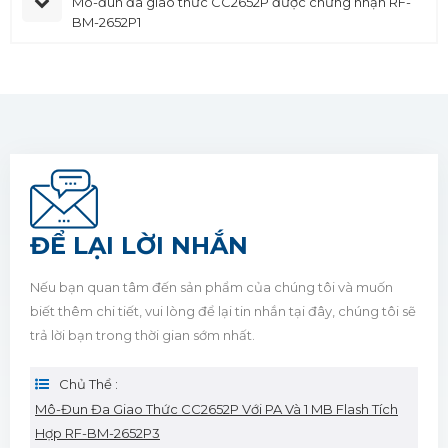
Mô-đun đa giao thức CC2652P được chứng nhận RF-
BM-2652P1
ĐỂ LẠI LỜI NHẮN
Nếu bạn quan tâm đến sản phẩm của chúng tôi và muốn
biết thêm chi tiết, vui lòng để lại tin nhắn tại đây, chúng tôi sẽ
trả lời bạn trong thời gian sớm nhất.
Chủ Thể :
Mô-Đun Đa Giao Thức CC2652P Với PA Và 1 MB Flash Tích
Hợp RF-BM-2652P3