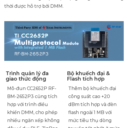
thời được hỗ trợ bởi DMM.
Trình quản lý đa
Bộ khuếch đại &
giao thức động
Flash tích hợp
Mô-đun CC2652P RF-
Thêm bộ khuếch đại
BM-2652P3 cũng tích
công suất cao +20
hợp với trình điều
dBm tích hợp và đèn
khiển DMM, cho phép
flash ngoài 1 MB với
nhiều ngăn xếp không
mức tiêu thụ dòng