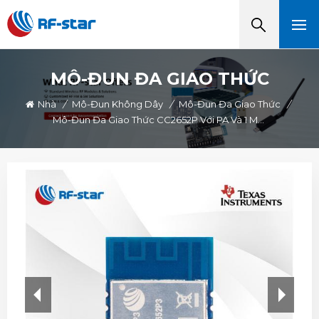
MÔ-ĐUN ĐA GIAO THỨC
Nhà
/
Mô-Đun Không Dây
/
Mô-Đun Đa Giao Thức
/
Mô-Đun Đa Giao Thức CC2652P Với PA Và 1 MB Flash Tích Hợp RF-BM-2652P3