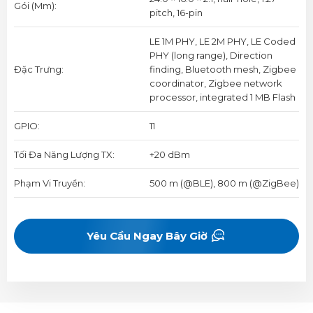
Gói (mm):
pitch, 16-pin
LE 1M PHY, LE 2M PHY, LE Coded
PHY (long range), Direction
Đặc Trưng:
finding, Bluetooth mesh, Zigbee
coordinator, Zigbee network
processor, integrated 1 MB Flash
GPIO:
11
Tối Đa Năng Lượng TX:
+20 dBm
Phạm Vi Truyền:
500 m (@BLE), 800 m (@ZigBee)
Yêu Cầu Ngay Bây Giờ