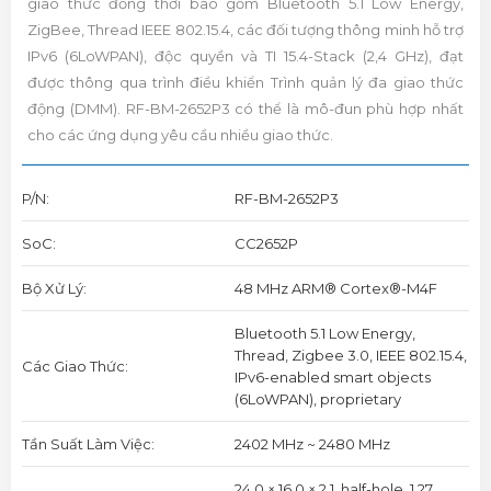
giao thức đồng thời bao gồm Bluetooth 5.1 Low Energy,
ZigBee, Thread IEEE 802.15.4, các đối tượng thông minh hỗ trợ
IPv6 (6LoWPAN), độc quyền và TI 15.4-Stack (2,4 GHz), đạt
được thông qua trình điều khiển Trình quản lý đa giao thức
động (DMM). RF-BM-2652P3 có thể là mô-đun phù hợp nhất
cho các ứng dụng yêu cầu nhiều giao thức.
P/N:
RF-BM-2652P3
SoC:
CC2652P
Bộ Xử Lý:
48 MHz ARM® Cortex®-M4F
Bluetooth 5.1 Low Energy,
Thread, Zigbee 3.0, IEEE 802.15.4,
Các Giao Thức:
IPv6-enabled smart objects
(6LoWPAN), proprietary
Tần Suất Làm Việc:
2402 MHz ~ 2480 MHz
24.0 × 16.0 × 2.1, half-hole, 1.27