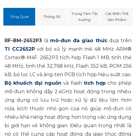
Trung Tâm Tải
Các Biến Thể
Tổng Quat
Thông Số
Xuống
Sản Phẩm
RF-BM-2652P3
là
mô-đun đa giao thức
dựa trên
TI CC2652P
với bộ xử lý mạnh mẽ 48 MHz ARM®
Cortex®-M4F. 2652P3 tích hợp Flash 1 MB, tinh thể
48 MHz, tinh thể 32,768 kHz, Flash 352 kB, ROM 256
kB, bộ lọc LC và ăng-ten PCB tích hợp hiệu suất cao.
Bộ khuếch đại nguồn
và flash
tích
hợp
cho phép
mô-đun không dây 2.4GHz hoạt động trong nhiều
ứng dụng có lưu trữ hoặc xử lý dữ liệu lớn. Hơn
nữa, kích thước nhỏ gọn của nó giúp mô-đun có
nhiều khả năng hoạt động hơn trong các ứng dụng
bị giới hạn về không gian. Điều quan trọng nhất là
nó có thể cung cấp hoạt động đa giao thức đồng