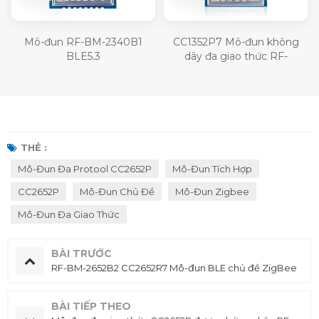
Mô-đun RF-BM-2340B1
CC1352P7 Mô-đun không
u
BLE5.3
dây đa giao thức RF-
TI1352P2 đa giao thức Sub-1
GHz và 2,4 GHz
THẺ :
Mô-Đun Đa Protool CC2652P
Mô-Đun Tích Hợp
CC2652P
Mô-Đun Chủ Đề
Mô-Đun Zigbee
Mô-Đun Đa Giao Thức
BÀI TRƯỚC
RF-BM-2652B2 CC2652R7 Mô-đun BLE chủ đề ZigBee
BÀI TIẾP THEO