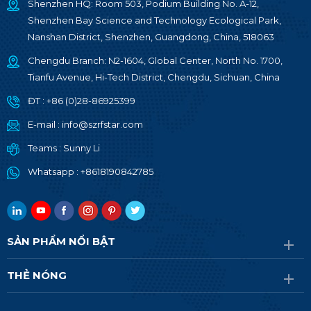
Shenzhen HQ: Room 503, Podium Building No. A-12,
Shenzhen Bay Science and Technology Ecological Park,
Nanshan District, Shenzhen, Guangdong, China, 518063
Chengdu Branch: N2-1604, Global Center, North No. 1700,
Tianfu Avenue, Hi-Tech District, Chengdu, Sichuan, China
ĐT :
+86 (0)28-86925399
E-mail :
info@szrfstar.com
Teams :
Sunny Li
Whatsapp :
+8618190842785
SẢN PHẨM NỔI BẬT
THẺ NÓNG