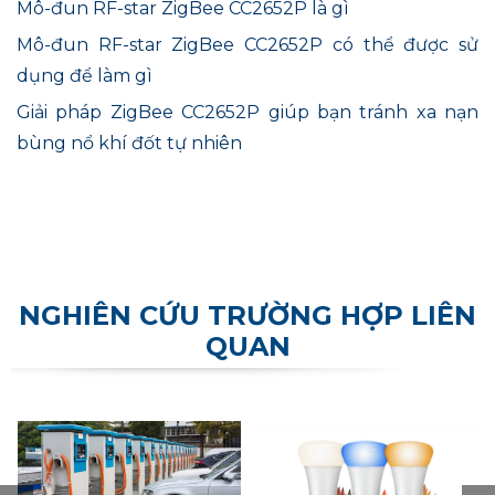
Mô-đun RF-star ZigBee CC2652P
là gì
Mô-đun RF-star ZigBee CC2652P có thể được sử
dụng để làm gì
Giải pháp ZigBee CC2652P giúp bạn tránh xa nạn
bùng nổ khí đốt tự nhiên
NGHIÊN CỨU TRƯỜNG HỢP LIÊN
QUAN