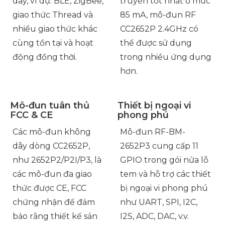
dây, ví dụ: BLE, ZigBee,
truyền tốt nhất ở mức
giao thức Thread và
85 mA, mô-đun RF
nhiều giao thức khác
CC2652P 2.4GHz có
cùng tồn tại và hoạt
thể được sử dụng
động đồng thời.
trong nhiều ứng dụng
hơn.
Mô-đun tuân thủ
Thiết bị ngoại vi
FCC & CE
phong phú
Các mô-đun không
Mô-đun RF-BM-
dây dòng CC2652P,
2652P3 cung cấp 11
như 2652P2/P2I/P3, là
GPIO trong gói nửa lỗ
các mô-đun đa giao
tem và hỗ trợ các thiết
thức được CE, FCC
bị ngoại vi phong phú
chứng nhận để đảm
như UART, SPI, I2C,
bảo rằng thiết kế sản
I2S, ADC, DAC, v.v.