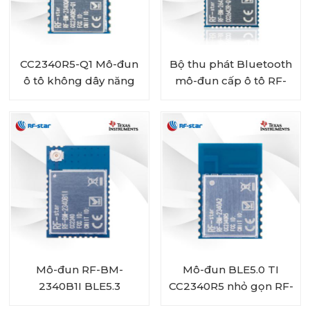
CC2340R5-Q1 Mô-đun
Bộ thu phát Bluetooth
ô tô không dây năng
mô-đun cấp ô tô RF-
lượng thấp Bluetooth
star CC2642R-Q1 cho
RF-BM-2340QB1
xe cộ
Mô-đun RF-BM-
Mô-đun BLE5.0 TI
2340B1I BLE5.3
CC2340R5 nhỏ gọn RF-
BM-2340A2