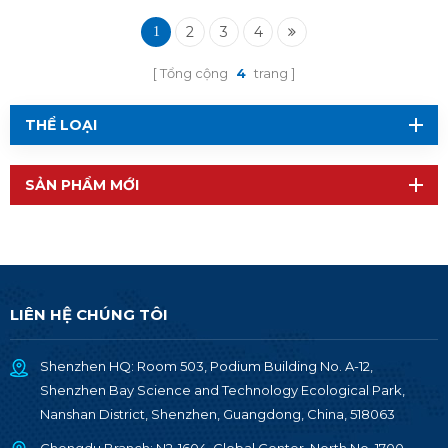
thích với BLE 5.3
2
3
4
1
Tổng cộng
4
trang
THỂ LOẠI
SẢN PHẨM MỚI
LIÊN HỆ CHÚNG TÔI
Shenzhen HQ: Room 503, Podium Building No. A-12,
Shenzhen Bay Science and Technology Ecological Park,
Nanshan District, Shenzhen, Guangdong, China, 518063