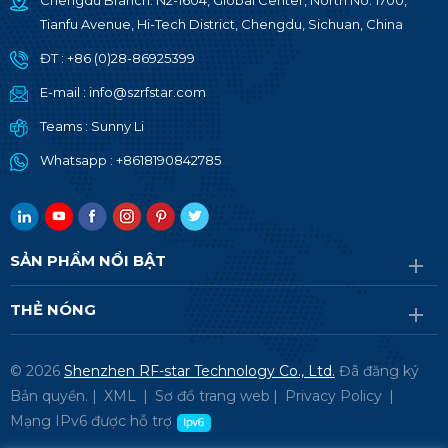
Chengdu Branch: N2-1604, Global Center, North No. 1700,
Tianfu Avenue, Hi-Tech District, Chengdu, Sichuan, China
ĐT :
+86 (0)28-86925399
E-mail :
info@szrfstar.com
Teams :
Sunny Li
Whatsapp :
+8618190842785
SẢN PHẨM NỔI BẬT
THẺ NÓNG
© 2026
Shenzhen RF-star Technology Co., Ltd.
Đã đăng ký
Bản quyền. |
XML
|
Sơ đồ trang web
|
Privacy Policy
|
Mạng IPv6 được hỗ trợ