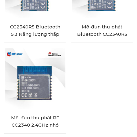
CC2340R5 Bluetooth
Mô-đun thu phát
5.3 Năng lượng thấp
Bluetooth CC2340R5
ZigBee 3.0 Mô-đun RF-
công suất thấp RF-
BM-2340T1 thân thiện
BM-2340T2 với ăng-
với người dùng
ten chip
Mô-đun thu phát RF
CC2340 2.4GHz nhỏ
RF-BM-2340T3 Tương