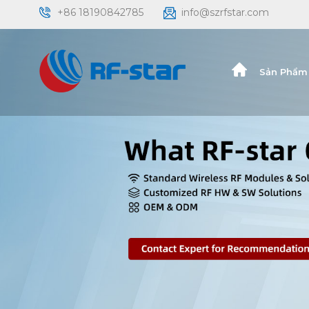
+86 18190842785
info@szrfstar.com
Sản Phẩm 