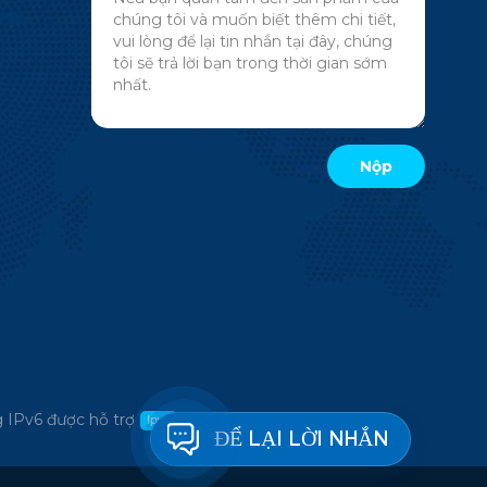
 IPv6 được hỗ trợ
ĐỂ LẠI LỜI NHẮN