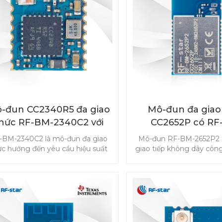
uyến tuyệt vời, đây là một giải
áp ô tô hiệu quả, hiệu suất cao.
-đun CC2340R5 đa giao
Mô-đun đa giao
hức RF-BM-2340C2 với
CC2652P có RF
kích thước nhỏ
2652P2 tích hợ
-BM-2340C2 là mô-đun đa giao
Mô-đun RF-BM-2652P2 
ức hướng đến yêu cầu hiệu suất
giao tiếp không dây công
o của các sản phẩm IoT, không
và cảm biến tiên tiến 
ỉ hỗ trợ Bluetooth Low Energy
trường IoT. Mô-đun CC26
à còn cả hệ thống độc quyền
Bluetooth 5.1 Low Energ
igBee 3.0 và 2.4GHz. Mô-đun
Thread IEEE 802.15.4, cá
340R5 với kích thước nhỏ được
thông minh hỗ trợ
hiết kế để đáp ứng nhu cầu của
(6LoWPAN) và độc quyề
t loạt các ứng dụng. Chọn mô-
TI 15.4-Stack (2,4 GHz) 