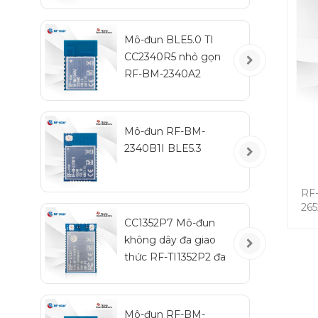
đu
Mô-đun BLE5.0 TI
CC2340R5 nhỏ gọn
RF-BM-2340A2
Mô-đun RF-BM-
2340B1I BLE5.3
RF
265
CC1352P7 Mô-đun
trư
không dây đa giao
đu
thức RF-TI1352P2 đa
t
giao thức Sub-1 GHz
T
và 2,4 GHz
(D
5
Mô-đun RF-BM-