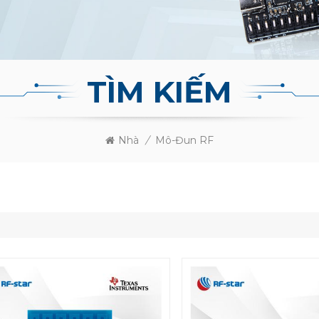
TÌM KIẾM
Nhà
/
Mô-Đun RF