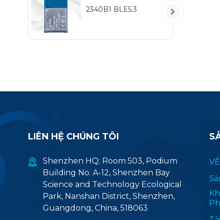
IEE
2340B1 BLE5.3
m
độ
(
ứ
LIÊN HỆ CHÚNG TÔI
S
Shenzhen HQ: Room 503, Podium
VỀ
Building No. A-12, Shenzhen Bay
Sả
Science and Technology Ecological
Kh
Park, Nanshan District, Shenzhen,
Ph
Guangdong, China, 518063
Tà