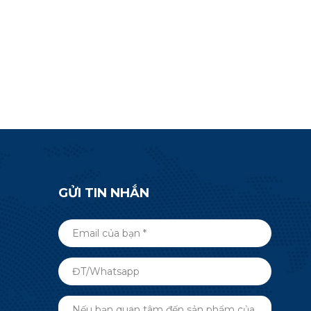
thêm thông
tế, tự động hóa tòa nhà và nhiều
40R5.
ứng dụng RF không dây hơn. Gửi
một cuộc điều tra bây giờ.
GỬI TIN NHẮN