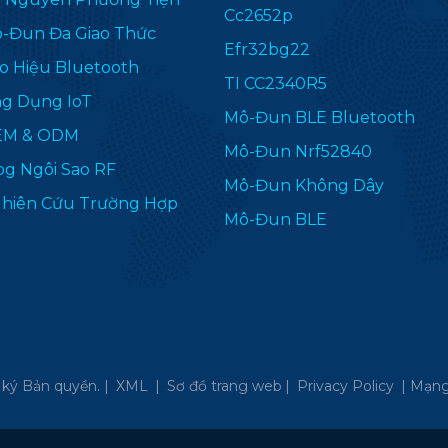
Cc2652p
-Đun Đa Giao Thức
Efr32bg22
o Hiệu Bluetooth
TI CC2340R5
g Dụng IoT
Mô-Đun BLE Bluetooth
EM & ODM
Mô-Đun Nrf52840
og Ngôi Sao RF
Mô-Đun Không Dây
hiên Cứu Trường Hợp
Mô-Đun BLE
ký Bản quyền. |
XML
|
Sơ đồ trang web
|
Privacy Policy
|
Mạng