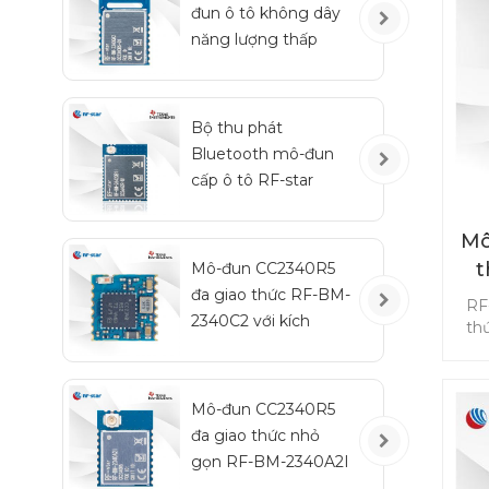
đun ô tô không dây
t
năng lượng thấp
ph
Bluetooth RF-BM-
2340QB1
Bộ thu phát
Bluetooth mô-đun
cấp ô tô RF-star
CC2642R-Q1 cho xe
cộ
Mô
t
Mô-đun CC2340R5
đa giao thức RF-BM-
RF
2340C2 với kích
th
thước nhỏ
ca
ch
m
Mô-đun CC2340R5
Z
đa giao thức nhỏ
CC2
t
gọn RF-BM-2340A2I
mộ
với IPEX