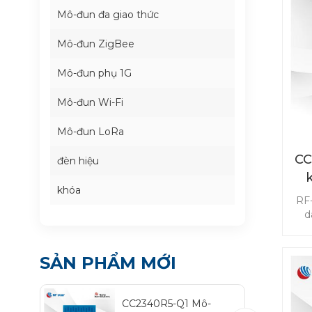
Mô-đun đa giao thức
Mô-đun ZigBee
Mô-đun phụ 1G
Mô-đun Wi-Fi
Mô-đun LoRa
CC
đèn hiệu
khóa
t
RF
d
trê
ch
PEP
SẢN PHẨM MỚI
điệ
nă
t
CC2340R5-Q1 Mô-
c