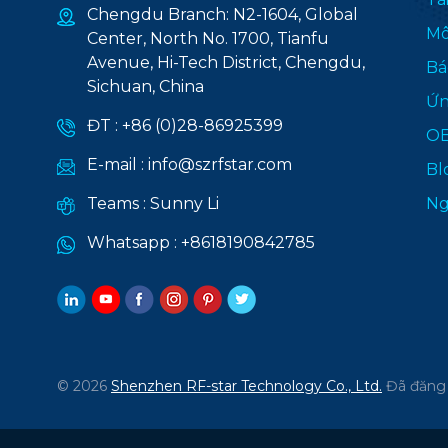
Chengdu Branch: N2-1604, Global
Mô
Center, North No. 1700, Tianfu
Avenue, Hi-Tech District, Chengdu,
Bá
Sichuan, China
Ứn
ĐT :
+86 (0)28-86925399
O
E-mail :
info@szrfstar.com
Bl
Teams :
Sunny Li
Ng
Whatsapp :
+8618190842785
© 2026
Shenzhen RF-star Technology Co., Ltd.
Đã đăng 