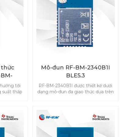
nhau.
 thức
Mô-đun RF-BM-2340B1I
-BM-
BLE5.3
p PA
hướng tới
RF-BM-2340B1I được thiết kế dưới
 suất thấp
dạng mô-đun đa giao thức dựa trên
trên thị
TI CC2340R5 để tiêu thụ điện năng
52P hỗ trợ
thấp với ăng-ten IPEX và 24 GPIO,
y, ZigBee,
hỗ trợ Bluetooth 5.3 Low Energy,
c đối tượng
ZigBee 3.0, SimpleLinkTM TI 15.4-
 IPv6
stack và hệ thống độc quyền.
n, bao gồm
và đa giao