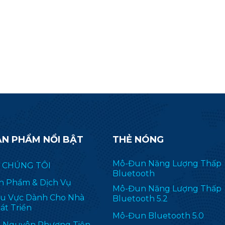
E 802.15.4, các đối tượng thông
email yêu cầu để biết 
inh hỗ trợ IPv6 (6LoWPAN) và
tin về mô-đun CC23
c quyền, bao gồm TI 15.4-Stack
2.4) GHz). RF-BM-2652P2I được
ng dụng rộng rãi trong ZHA và
Zigbee2MQTT.
ẢN PHẨM NỔI BẬT
THẺ NÓNG
Mô-Đun Năng Lượng Thấp
 CHÚNG TÔI
Bluetooth
n Phẩm & Dịch Vụ
Mô-Đun Năng Lượng Thấp
u Vực Dành Cho Nhà
Bluetooth 5.2
át Triển
Mô-Đun Bluetooth 5.0
i Nguyên Phương Tiện