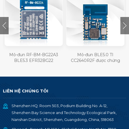
Mô-đun RF-BM-BG22A3
Mô-đun BLE5.0 TI
BLE5.3 EFR32BG22
CC2640R2F được chứng
nhận RF-BM-4044B2
LIÊN HỆ CHÚNG TÔI
Shenzhen HQ: Room 503, Podium Building No. A-12,
Shenzhen Bay Science and Technology Ecological Park,
Nanshan District, Shenzhen, Guangdong, China, 518063