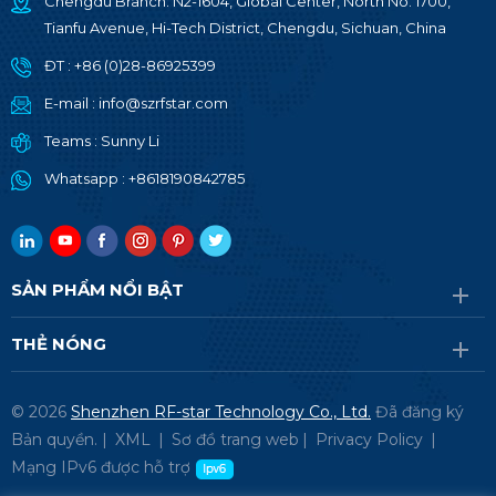
Chengdu Branch: N2-1604, Global Center, North No. 1700,
Tianfu Avenue, Hi-Tech District, Chengdu, Sichuan, China
ĐT :
+86 (0)28-86925399
E-mail :
info@szrfstar.com
Teams :
Sunny Li
Whatsapp :
+8618190842785
SẢN PHẨM NỔI BẬT
THẺ NÓNG
© 2026
Shenzhen RF-star Technology Co., Ltd.
Đã đăng ký
Bản quyền. |
XML
|
Sơ đồ trang web
|
Privacy Policy
|
Mạng IPv6 được hỗ trợ