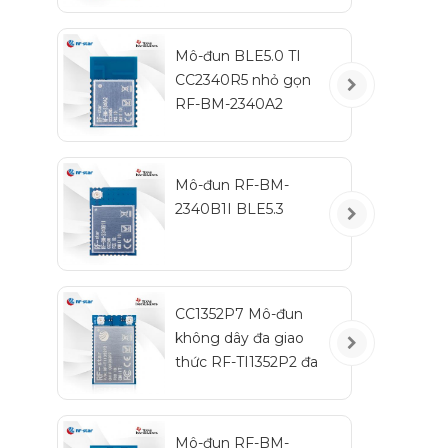
Mô-đun BLE5.0 TI
CC2340R5 nhỏ gọn
RF-BM-2340A2
Mô-đun RF-BM-
2340B1I BLE5.3
CC1352P7 Mô-đun
không dây đa giao
thức RF-TI1352P2 đa
giao thức Sub-1 GHz
và 2,4 GHz
Mô-đun RF-BM-