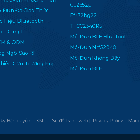
Cc2652p
-Đun Đa Giao Thức
Efr32bg22
o Hiệu Bluetooth
TI CC2340R5
g Dụng IoT
Mô-Đun BLE Bluetooth
EM & ODM
Mô-Đun Nrf52840
og Ngôi Sao RF
Mô-Đun Không Dây
hiên Cứu Trường Hợp
Mô-Đun BLE
ký Bản quyền. |
XML
|
Sơ đồ trang web
|
Privacy Policy
|
Mạng