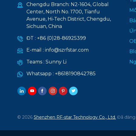
Chengdu Branch: N2-1604, Global
Mô
Center, North No. 1700, Tianfu
Avenue, Hi-Tech District, Chengdu,
Bá
Sichuan, China
Ứn
ĐT :
+86 (0)28-86925399
O
E-mail :
info@szrfstar.com
Bl
Teams :
Sunny Li
Ng
Whatsapp :
+8618190842785
© 2026
Shenzhen RF-star Technology Co., Ltd.
Đã đăng 