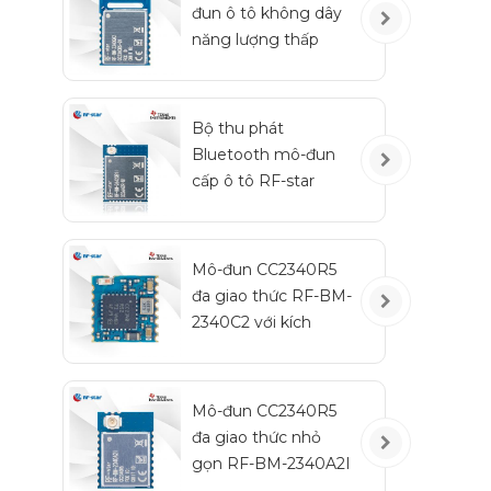
đun ô tô không dây
năng lượng thấp
Bluetooth RF-BM-
2340QB1
Bộ thu phát
Bluetooth mô-đun
cấp ô tô RF-star
CC2642R-Q1 cho xe
cộ
Mô-đun CC2340R5
đa giao thức RF-BM-
2340C2 với kích
thước nhỏ
Mô-đun CC2340R5
đa giao thức nhỏ
gọn RF-BM-2340A2I
với IPEX