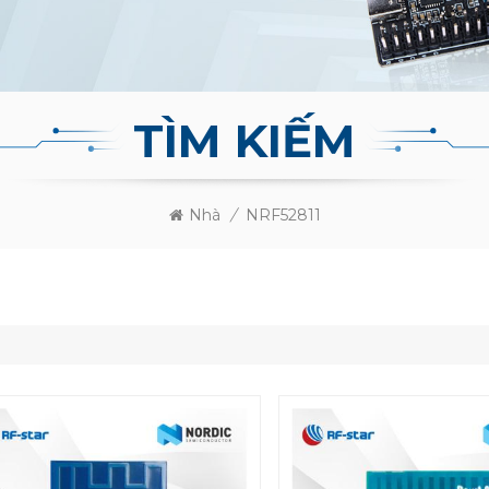
TÌM KIẾM
Nhà
/
NRF52811