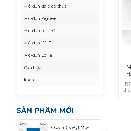
Mô-đun đa giao thức
Mô-đun ZigBee
Mô-đun phụ 1G
Mô-đun Wi-Fi
Mô-đun LoRa
M
đèn hiệu
d
khóa
RF
thứ
yêu
SẢN PHẨM MỚI
Blu
hướ
p
CC2340R5-Q1 Mô-
mô