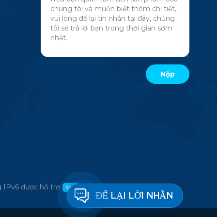
 IPv6 được hỗ trợ
ĐỂ LẠI LỜI NHẮN