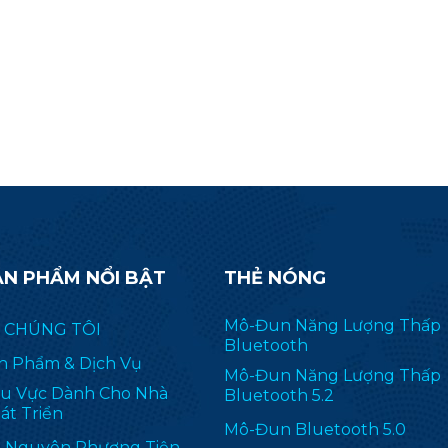
ẢN PHẨM NỔI BẬT
THẺ NÓNG
Mô-Đun Năng Lượng Thấp
 CHÚNG TÔI
Bluetooth
n Phẩm & Dịch Vụ
Mô-Đun Năng Lượng Thấp
u Vực Dành Cho Nhà
Bluetooth 5.2
át Triển
Mô-Đun Bluetooth 5.0
i Nguyên Phương Tiện