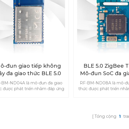
ô-đun giao tiếp không
BLE 5.0 ZigBee 
ây đa giao thức BLE 5.0
Mô-đun SoC đa gi
RF-BM-ND04A
Bắc Âu nRF52811
-BM-ND04A là mô-đun đa giao
RF-BM-ND08A là mô-đu
ND08A
c được phát triển nhằm đáp ứng
thức được phát triển nh
 cầu về độ tin cậy, hiệu suất cao
yêu cầu về độ tin cậy cao
của các sản phẩm Internet of
cao, kích thước nhỏ gọ
Things. Mô-đun này hỗ trợ
sản phẩm Internet of Th
etooth5.1 Năng lượng thấp, Tìm
đun Bluetooth này 
Tổng cộng
1
tr
ng và luồng Bluetooth. Bắt đầu
Bluetooth 5.1 Năng lượng
hát triển sản phẩm của bạn với
hướng và Chủ đề Bluet
-đun RF-BM-ND04A nRF52811.
đầu quá trình phát triển 