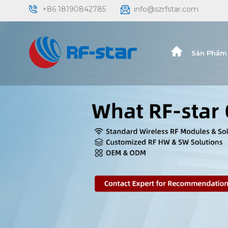
+86 18190842785
info@szrfstar.com
Sản Phẩm 