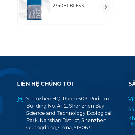
2340B1 BLE5.3
LIÊN HỆ CHÚNG TÔI
S
Shenzhen HQ: Room 503, Podium
VỀ
Building No. A-12, Shenzhen Bay
Sả
Science and Technology Ecological
Kh
Park, Nanshan District, Shenzhen,
Ph
Guangdong, China, 518063
Tà