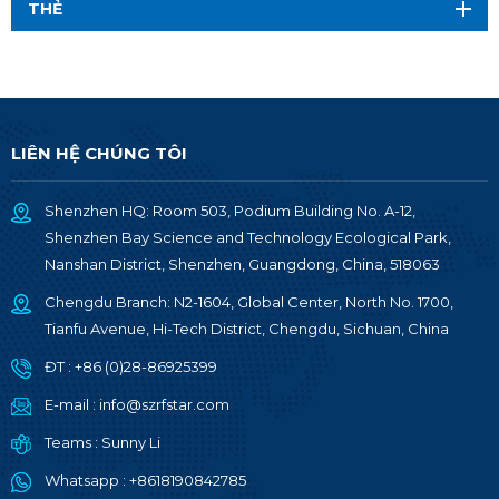
THẺ
LIÊN HỆ CHÚNG TÔI
Shenzhen HQ: Room 503, Podium Building No. A-12,
Shenzhen Bay Science and Technology Ecological Park,
Nanshan District, Shenzhen, Guangdong, China, 518063
Chengdu Branch: N2-1604, Global Center, North No. 1700,
Tianfu Avenue, Hi-Tech District, Chengdu, Sichuan, China
ĐT :
+86 (0)28-86925399
E-mail :
info@szrfstar.com
Teams :
Sunny Li
Whatsapp :
+8618190842785