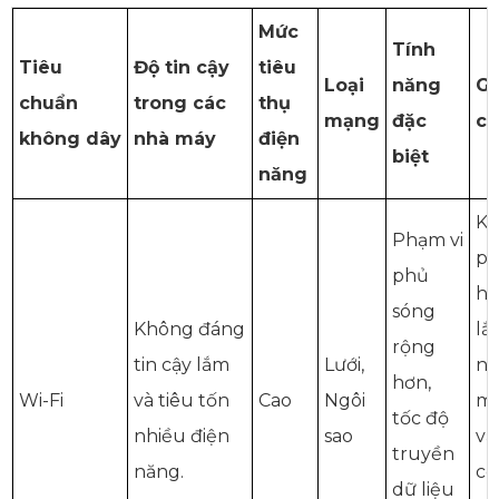
Mức
Tính
Tiêu
Độ tin cậy
tiêu
Loại
năng
Gh
chuẩn
trong các
thụ
mạng
đặc
c
không dây
nhà máy
điện
biệt
năng
K
Phạm vi
p
phủ
h
sóng
Không đáng
lắ
rộng
tin cậy lắm
Lưới,
nh
hơn,
Wi-Fi
và tiêu tốn
Cao
Ngôi
má
tốc độ
nhiều điện
sao
vấ
truyền
năng.
cô
dữ liệu