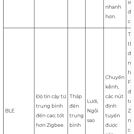
su
nhanh
độ
hơn.
cậ
Ti
th
đi
nă
hơ
Chuyển
Fi
kênh,
đ
Độ tin cậy từ
Thấp
các nút
Lưới,
tố
trung bình
đến
định
BLE
Ngôi
Zi
đến cao; tốt
trung
tuyến
sao
n
hơn Zigbee.
bình
được
ch