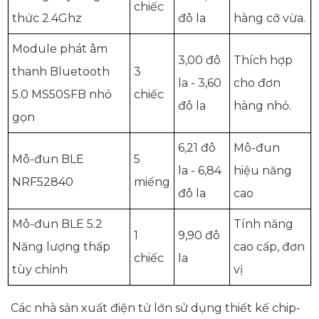
chiếc
thức 2.4Ghz
đô la
hàng cỡ vừa.
Module phát âm
3,00 đô
Thích hợp
thanh Bluetooth
3
la - 3,60
cho đơn
5.0 MS50SFB nhỏ
chiếc
đô la
hàng nhỏ.
gọn
6,21 đô
Mô-đun
Mô-đun BLE
5
la - 6,84
hiệu năng
NRF52840
miếng
đô la
cao
Mô-đun BLE 5.2
Tính năng
1
9,90 đô
Năng lượng thấp
cao cấp, đơn
chiếc
la
tùy chỉnh
vị
Các nhà sản xuất điện tử lớn sử dụng thiết kế chip-