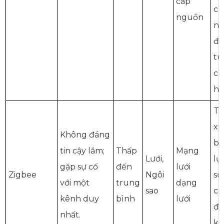
cấp
ch
nguồn
nú
đị
tu
ca
hơ
T
xu
Không đáng
bị
tin cậy lắm;
Thấp
Mạng
Lưới,
lụ
gặp sự cố
đến
lưới
Zigbee
Ngôi
sứ
với một
trung
dạng
sao
ch
kênh duy
bình
lưới
đ
nhất.
k