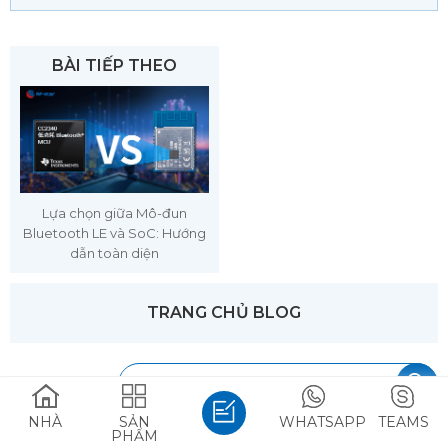
BÀI TIẾP THEO
Lựa chọn giữa Mô-đun
Bluetooth LE và SoC: Hướng
dẫn toàn diện
TRANG CHỦ BLOG
NHÀ
SẢN
WHATSAPP
TEAMS
PHẨM
THỂ LOẠI