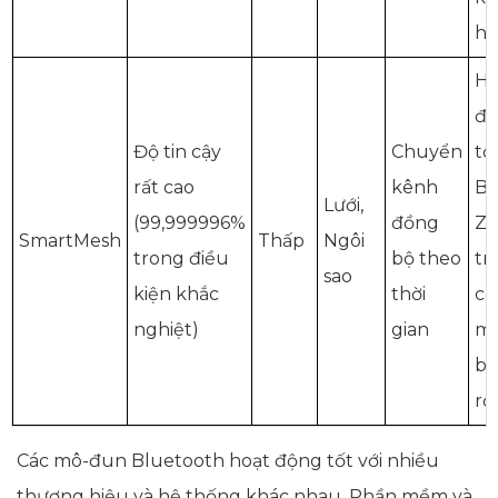
hơ
Ho
đ
Độ tin cậy
Chuyển
tố
rất cao
kênh
BL
Lưới,
(99,999996%
đồng
Zi
SmartMesh
Thấp
Ngôi
trong điều
bộ theo
tr
sao
kiện khắc
thời
cá
nghiệt)
gian
m
bậ
rộ
Các mô-đun Bluetooth hoạt động tốt với nhiều
thương hiệu và hệ thống khác nhau. Phần mềm và