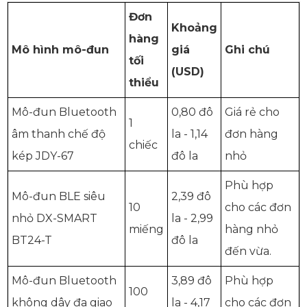
Đơn
Khoảng
hàng
Mô hình mô-đun
giá
Ghi chú
tối
(USD)
thiểu
Mô-đun Bluetooth
0,80 đô
Giá rẻ cho
1
âm thanh chế độ
la - 1,14
đơn hàng
chiếc
kép JDY-67
đô la
nhỏ
Phù hợp
Mô-đun BLE siêu
2,39 đô
10
cho các đơn
nhỏ DX-SMART
la - 2,99
miếng
hàng nhỏ
BT24-T
đô la
đến vừa.
Mô-đun Bluetooth
3,89 đô
Phù hợp
100
không dây đa giao
la - 4,17
cho các đơn