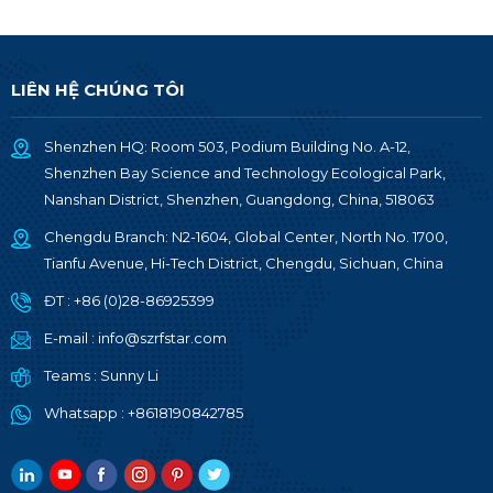
LIÊN HỆ CHÚNG TÔI
Shenzhen HQ: Room 503, Podium Building No. A-12,
Shenzhen Bay Science and Technology Ecological Park,
Nanshan District, Shenzhen, Guangdong, China, 518063
Chengdu Branch: N2-1604, Global Center, North No. 1700,
Tianfu Avenue, Hi-Tech District, Chengdu, Sichuan, China
ĐT :
+86 (0)28-86925399
E-mail :
info@szrfstar.com
Teams :
Sunny Li
Whatsapp :
+8618190842785