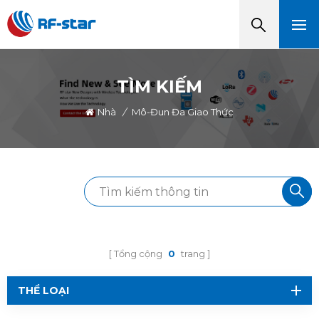
TÌM KIẾM
Nhà
/
Mô-Đun Đa Giao Thức
Tổng cộng
0
trang
THỂ LOẠI