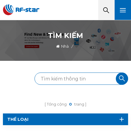
TÌM KIẾM
Nhà
/
Tổng cộng
0
trang
THỂ LOẠI