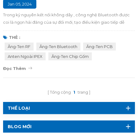
Jan 05, 2024
Trong kỷ nguyên kết nối không dây , công nghệ Bluetooth được
coi là ngọn hải đăng của sự đổi mới, tạo điều kiện giao tiếp dễ
dàng giữa các thiết bị. Trọng tâm của sản phẩm không dây kỳ diệu
này là một bộ phận quan trọng – ăng-ten RF. Khám phá thế giới
THẺ :
phức tạp của ăng-ten RF trong mô-đun Bluetooth thông qua
Ăng-Ten RF
Ăng-Ten Bluetooth
Ăng-Ten PCB
hướng dẫn toàn diện này, khám phá các loại của chúng và hiểu rõ
Anten Ngoài IPEX
Ăng-Ten Chip Gốm
hơn về ưu và nhược điểm của...
Đọc Thêm
Tổng cộng
1
trang
THỂ LOẠI
BLOG MỚI