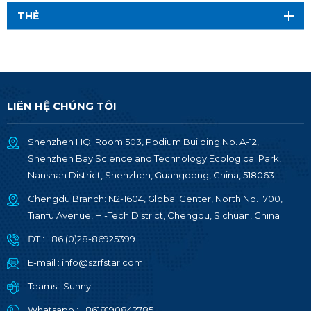
THẺ
LIÊN HỆ CHÚNG TÔI
Shenzhen HQ: Room 503, Podium Building No. A-12,
Shenzhen Bay Science and Technology Ecological Park,
Nanshan District, Shenzhen, Guangdong, China, 518063
Chengdu Branch: N2-1604, Global Center, North No. 1700,
Tianfu Avenue, Hi-Tech District, Chengdu, Sichuan, China
ĐT :
+86 (0)28-86925399
E-mail :
info@szrfstar.com
Teams :
Sunny Li
Whatsapp :
+8618190842785