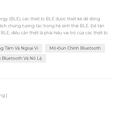
rgy (BLE), các thiết bị BLE được thiết kế để đóng
cách chúng tương tác trong hệ sinh thái BLE. Để tận
LE, điều cần thiết là phải hiểu vai trò của các thiết bị
g bài viết này, chúng tôi giới thiệu các vai trò phổ biến
a vai trò Trun...
ng Tâm Và Ngoại Vi
Mô-Đun Chính Bluetooth
 Bluetooth Và Nô Lệ
ang