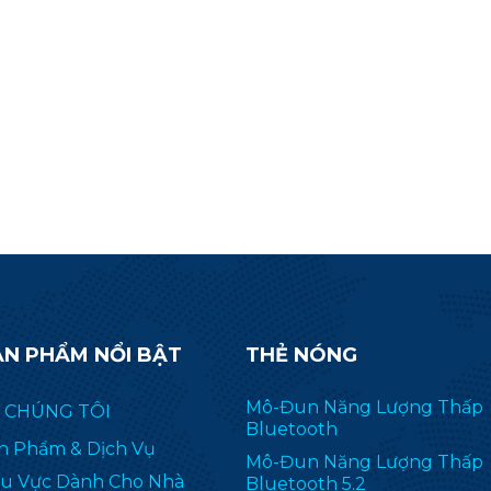
ẢN PHẨM NỔI BẬT
THẺ NÓNG
Mô-Đun Năng Lượng Thấp
 CHÚNG TÔI
Bluetooth
n Phẩm & Dịch Vụ
Mô-Đun Năng Lượng Thấp
u Vực Dành Cho Nhà
Bluetooth 5.2