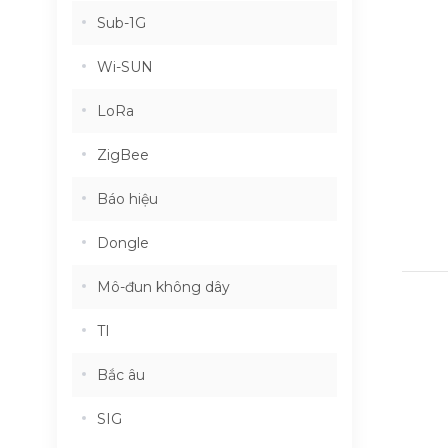
Sub-1G
Wi-SUN
LoRa
ZigBee
Báo hiệu
Dongle
Mô-đun không dây
TI
Bắc âu
SIG