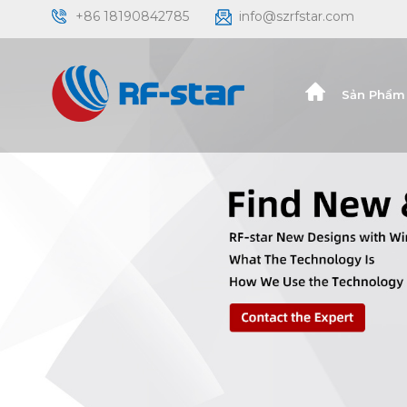
+86 18190842785
info@szrfstar.com
Sản Phẩm 