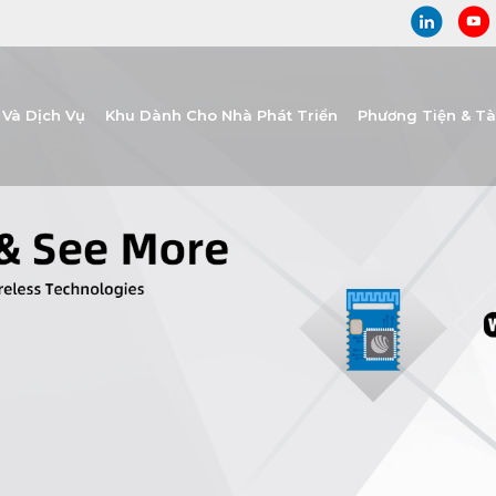
Và Dịch Vụ
Khu Dành Cho Nhà Phát Triển
Phương Tiện & T