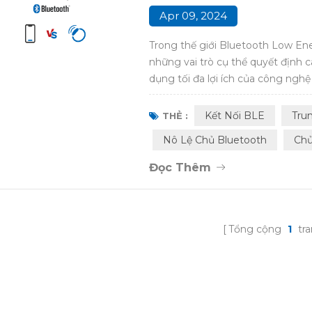
Apr 09, 2024
Trong thế giới Bluetooth Low Ene
những vai trò cụ thể quyết định 
dụng tối đa lợi ích của công nghệ B
BLE trong quá trình giao tiếp. Tron
trong kết nối BLE, sự khác biệt giữ
Kết Nối BLE
Tru
THẺ :
Nô Lệ Chủ Bluetooth
Chủ
Đọc Thêm
Tổng cộng
1
tr