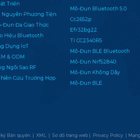
át Triển
Mô-Đun Bluetooth 5.0
i Nguyên Phương Tiện
Cc2652p
-Đun Đa Giao Thức
Efr32bg22
o Hiệu Bluetooth
TI CC2340R5
g Dụng IoT
Mô-Đun BLE Bluetooth
EM & ODM
Mô-Đun Nrf52840
og Ngôi Sao RF
Mô-Đun Không Dây
hiên Cứu Trường Hợp
Mô-Đun BLE
ký Bản quyền. |
XML
|
Sơ đồ trang web
|
Privacy Policy
|
Mạng