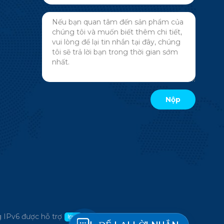
 IPv6 được hỗ trợ