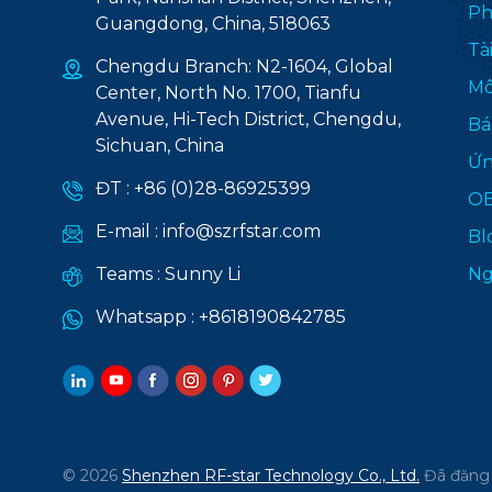
Ph
Guangdong, China, 518063
Tà
Chengdu Branch: N2-1604, Global
Mô
Center, North No. 1700, Tianfu
Avenue, Hi-Tech District, Chengdu,
Bá
Sichuan, China
Ứn
ĐT :
+86 (0)28-86925399
O
E-mail :
info@szrfstar.com
Bl
Teams :
Sunny Li
Ng
Whatsapp :
+8618190842785
© 2026
Shenzhen RF-star Technology Co., Ltd.
Đã đăng 