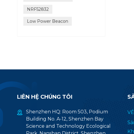
NRF52832
Low Power Beacon
LIÊN HỆ CHÚNG TÔI
S
Shenzhen HQ: Room 503, Podium
VỀ
Building No. A-12, Shenzhen Bay
Sả
Science and Technology Ecological
Kh
Park, Nanshan District, Shenzhen,