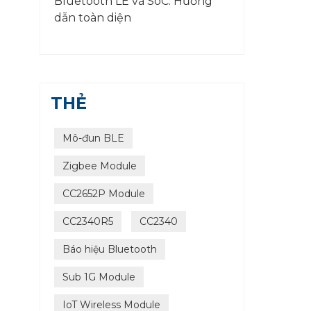
Bluetooth LE và SoC: Hướng
dẫn toàn diện
THẺ
Mô-đun BLE
Zigbee Module
CC2652P Module
CC2340R5
CC2340
Báo hiệu Bluetooth
Sub 1G Module
IoT Wireless Module