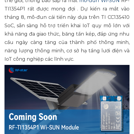
thế giới, thông báo sắp ra mắt
mô-đun Wi-SUN
RF-
TI1354P1 rất được mong đợi . Dự kiến ​​ra mắt vào
tháng 8, mô-đun cải tiến này dựa trên TI CC135410
SoC, sẵn sàng hỗ trợ triển khai IoT quy mô lớn với
khả năng đa giao thức, băng tần kép, đáp ứng nhu
cầu ngày càng tăng của thành phố thông minh,
năng lượng thông minh, cơ sở hạ tầng lưới điện và
IoT công nghiệp các lĩnh vực.