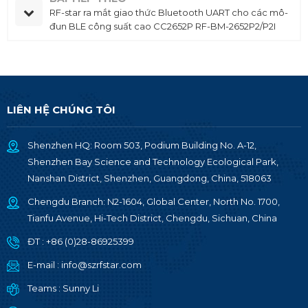
RF-star ra mắt giao thức Bluetooth UART cho các mô-
đun BLE công suất cao CC2652P RF-BM-2652P2/P2I
LIÊN HỆ CHÚNG TÔI
Shenzhen HQ: Room 503, Podium Building No. A-12,
Shenzhen Bay Science and Technology Ecological Park,
Nanshan District, Shenzhen, Guangdong, China, 518063
Chengdu Branch: N2-1604, Global Center, North No. 1700,
Tianfu Avenue, Hi-Tech District, Chengdu, Sichuan, China
ĐT :
+86 (0)28-86925399
E-mail :
info@szrfstar.com
Teams :
Sunny Li