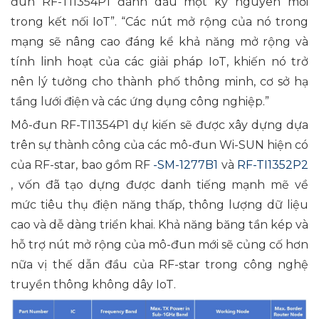
đun RF-TI1354P1 đánh dấu một kỷ nguyên mới
trong kết nối IoT”. “Các nút mở rộng của nó trong
mạng sẽ nâng cao đáng kể khả năng mở rộng và
tính linh hoạt của các giải pháp IoT, khiến nó trở
nên lý tưởng cho thành phố thông minh, cơ sở hạ
tầng lưới điện và các ứng dụng công nghiệp.”
Mô-đun RF-TI1354P1 dự kiến ​​sẽ được xây dựng dựa
trên sự thành công của các mô-đun Wi-SUN hiện có
của RF-star, bao gồm RF
-SM-1277B1
và
​​RF-TI1352P2
, vốn đã tạo dựng được danh tiếng mạnh mẽ về
mức tiêu thụ điện năng thấp, thông lượng dữ liệu
cao và dễ dàng triển khai. Khả năng băng tần kép và
hỗ trợ nút mở rộng của mô-đun mới sẽ củng cố hơn
nữa vị thế dẫn đầu của RF-star trong công nghệ
truyền thông không dây IoT.