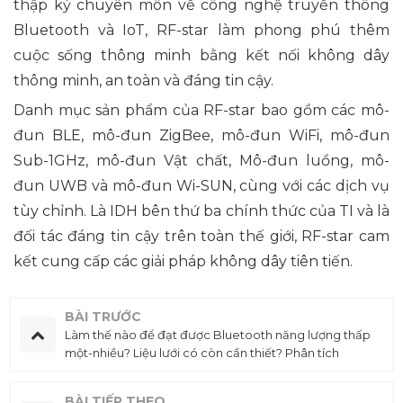
thập kỷ chuyên môn về công nghệ truyền thông
Bluetooth và IoT, RF-star làm phong phú thêm
cuộc sống thông minh bằng kết nối không dây
thông minh, an toàn và đáng tin cậy.
Danh mục sản phẩm của RF-star bao gồm các mô-
đun BLE, mô-đun ZigBee, mô-đun WiFi, mô-đun
Sub-1GHz, mô-đun Vật chất, Mô-đun luồng, mô-
đun UWB và mô-đun Wi-SUN, cùng với các dịch vụ
tùy chỉnh. Là IDH bên thứ ba chính thức của TI và là
đối tác đáng tin cậy trên toàn thế giới, RF-star cam
kết cung cấp các giải pháp không dây tiên tiến.
BÀI TRƯỚC
Làm thế nào để đạt được Bluetooth năng lượng thấp
một-nhiều? Liệu lưới có còn cần thiết? Phân tích
chuyên sâu về công nghệ PAwR của BLE 5.4 và các
ứng dụng thực tế
BÀI TIẾP THEO