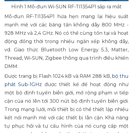
Hình 1 Mô-đun Wi-SUN RF-TI1354P1 sắp ra mắt
Mô-đun RF-TI1354P1 hứa hẹn mang lại hiệu suất
mạnh mẽ với các băng tần không dây 800 MHz -
928 MHz và 2,4 GHz. Nó có thể cùng tồn tại và hoạt
động đồng thời trong nhiều ngăn xếp không dây,
vd. Giao thức Bluetooth Low Energy 5.3, Matter,
Thread, Wi-SUN, Zigbee thông qua trình điều khiển
DMM.
Được trang bị Flash 1024 kB và RAM 288 kB,
bộ thu
phát Sub-1GHz
được thiết kế để hoạt động như
một bộ định tuyến biên giới, mở rộng phạm vi tiếp
cận của nó lên tới 300 nút bộ định tuyến biên giới.
Trong mạng lưới, mỗi thiết bị có thể thiết lập nhiều
kết nối mạnh mẽ với các thiết bị lân cận. Khả năng
tự phục hồi và tự cấu hình của nó cung cấp một