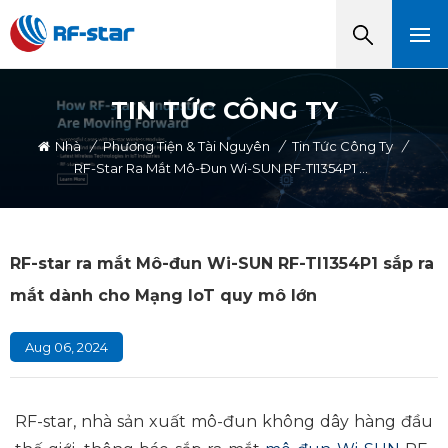
TIN TỨC CÔNG TY
Nhà
/
Phương Tiện & Tài Nguyên
/
Tin Tức Công Ty
/
RF-Star Ra Mắt Mô-Đun Wi-SUN RF-TI1354P1 Sắp Ra Mắt Dành Cho Mạng IoT Quy Mô Lớn
RF-star ra mắt Mô-đun Wi-SUN RF-TI1354P1 sắp ra
mắt dành cho Mạng IoT quy mô lớn
Aug 06, 2024
RF-star, nhà sản xuất mô-đun không dây hàng đầu