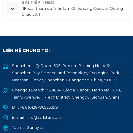
BÀI TIẾP THEO
RF-star tham dự Triển lãm Chiếu sáng Quốc tế Quảng
Châu với TI
LIÊN HỆ CHÚNG TÔI
Shenzhen HQ: Room 503, Podium Building No. A-12,
Shenzhen Bay Science and Technology Ecological Park,
Nanshan District, Shenzhen, Guangdong, China, 518063
Chengdu Branch: N2-1604, Global Center, North No. 1700,
Tianfu Avenue, Hi-Tech District, Chengdu, Sichuan, China
ĐT :
+86 (0)28-86925399
E-mail :
info@szrfstar.com
Teams :
Sunny Li